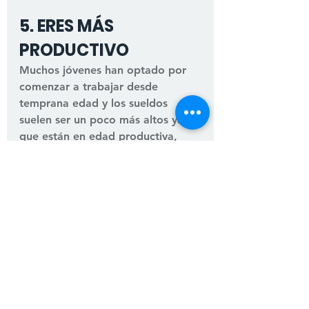
5. ERES MÁS 
PRODUCTIVO
Muchos jóvenes han optado por 
comenzar a trabajar desde 
temprana edad y los sueldos 
suelen ser un poco más altos ya 
que están en edad productiva, 
aprovecha este punto a tu favor y 
destina algo de tu dinero para 
hacer un ahorro.
Una de las ventajas de ahorrar 
desde temprana edad es que aún 
se tiene mucho tiempo para 
comenzar a guardar el dinero y 
por lo tanto puedes juntar mucho 
más, incluso puede ser una 