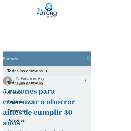
Entrada
Todas las entradas
Tu Futuro es Hoy
Todas las entradas
3 min de lectura
5 razones para
Ahorro
comenzar a ahorrar
Seguros
antes de cumplir 30
Empresas
años
Personas