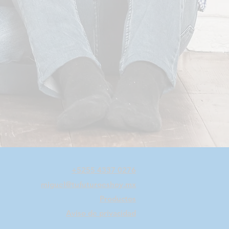
+5255 4337 0276
miguel@tufuturoeshoy.mx
Productos
Aviso de privacidad